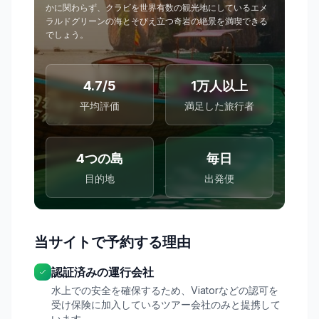
かに関わらず、クラビを世界有数の観光地にしているエメ
ラルドグリーンの海とそびえ立つ奇岩の絶景を満喫できる
でしょう。
4.7/5
1万人以上
平均評価
満足した旅行者
4つの島
毎日
目的地
出発便
当サイトで予約する理由
認証済みの運行会社
水上での安全を確保するため、Viatorなどの認可を
受け保険に加入しているツアー会社のみと提携して
います