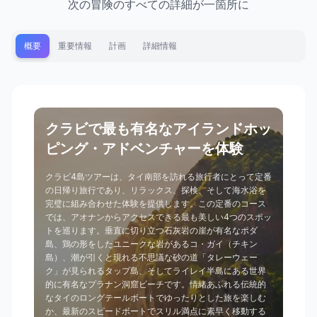
次の冒険のすべての詳細が一箇所に
概要
重要情報
計画
詳細情報
クラビで最も有名なアイランドホッ
ピング・アドベンチャーを体験
クラビ4島ツアーは、タイ南部を訪れる旅行者にとって定番
の日帰り旅行であり、リラックス、探検、そして海水浴を
完璧に組み合わせた体験を提供します。この定番のコース
では、アオナンからアクセスできる最も美しい4つのスポッ
トを巡ります。垂直に切り立つ石灰岩の崖が有名なポダ
島、鶏の形をしたユニークな岩があるコ・ガイ（チキン
島）、潮が引くと現れる不思議な砂の道「タレーウェー
ク」が見られるタップ島、そしてライレイ半島にある世界
的に有名なプラナン洞窟ビーチです。情緒あふれる伝統的
なタイのロングテールボートでゆったりとした旅を楽しむ
か、最新のスピードボートでスリル満点に素早く移動する