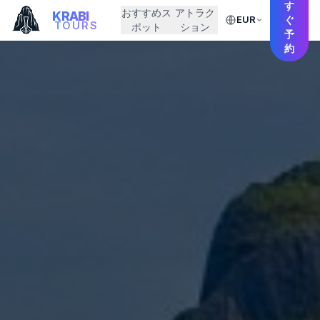
す
おすすめス
アトラク
KRABI
EUR
ぐ
TOURS
ポット
ション
予
約