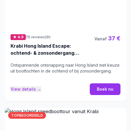
★ 4.9
(15 reviews)
6h
37 €
Vanaf
Krabi Hong Island Escape:
ochtend- & zonsondergang
boottocht
Ontspannende ontsnapping naar Hong Island met keuze
uit boottochten in de ochtend of bij zonsondergang.
View details →
Boek nu
TOPBEOORDEELD