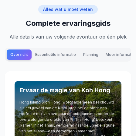
Alles wat u moet weten
Complete ervaringsgids
Alle details van uw volgende avontuur op één plek
Overzicht
Essentieële informatie
Planning
Meer informatie
Ervaar de magie van Koh Hong
Hong Island (Koh Hong) wordt algemeen beschouwd
als het juweel van de Krabi-archipel en biedt een
perfecte mix van avontuur en ontspanning zonder de
overweldigende drukte van Phi Phi. 'Hong' betekent
'kamer' in het Thais, vernoemd naar de unieke lagune
van het eiland—een verborgen kamer met