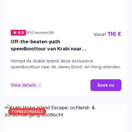
★ 4.9
(832 reviews)
8h
116 €
Vanaf
Off-the-beaten-path
speedboottour van Krabi naar
James Bond- en Hong-eilanden
Vermijd de drukte tijdens deze exclusieve
speedboottour naar de James Bond- en Hong-eilanden.
View details →
Boek nu
TOPBEOORDEELD