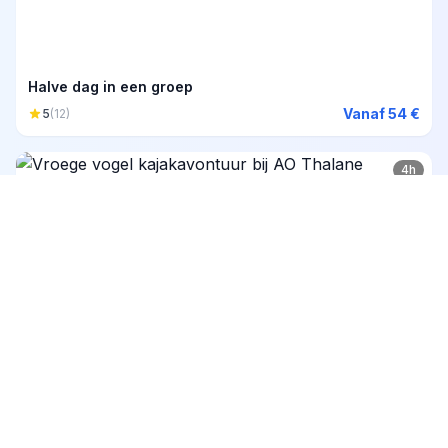
Halve dag in een groep
Vanaf 54 €
5
(12)
4h
Vroege vogel kajakavontuur bij AO Thalane
Vanaf 57 €
5
(11)