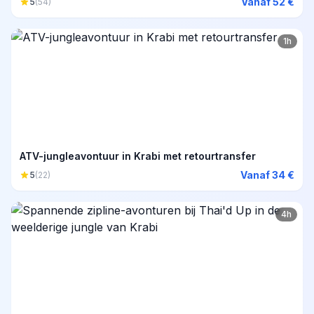
Vanaf 52 €
5
(54)
1h
ATV-jungleavontuur in Krabi met retourtransfer
Vanaf 34 €
5
(22)
4h