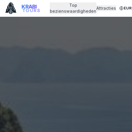
Top
KRABI
Attracties
EUR
TOURS
bezienswaardigheden