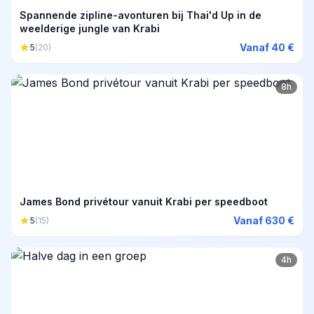
Spannende zipline-avonturen bij Thai'd Up in de
weelderige jungle van Krabi
Vanaf 40 €
5
(20)
8h
James Bond privétour vanuit Krabi per speedboot
Vanaf 630 €
5
(15)
4h