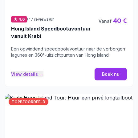
★ 4.6
(47 reviews)
6h
40 €
Vanaf
Hong Island Speedbootavontuur
vanuit Krabi
Een opwindend speedbootavontuur naar de verborgen
lagunes en 360°-uitzichtpunten van Hong Island.
View details →
Boek nu
TOPBEOORDEELD