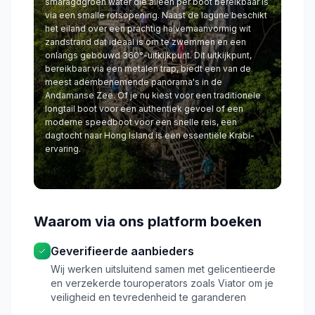
smaragdgroen water die alleen per boot bereikbaar is
via een smalle rotsopening. Naast de lagune beschikt
het eiland over een prachtig halvemaanvormig wit
zandstrand dat ideaal is om te zwemmen en een
onlangs gebouwd 360°-uitkijkpunt. Dit uitkijkpunt,
bereikbaar via een metalen trap, biedt een van de
meest adembenemende panorama's in de
Andamanse Zee. Of je nu kiest voor een traditionele
longtail boot voor een authentiek gevoel of een
moderne speedboot voor een snelle reis, een
dagtocht naar Hong Island is een essentiële Krabi-
ervaring.
Waarom via ons platform boeken
Geverifieerde aanbieders
Wij werken uitsluitend samen met gelicentieerde
en verzekerde touroperators zoals Viator om je
veiligheid en tevredenheid te garanderen