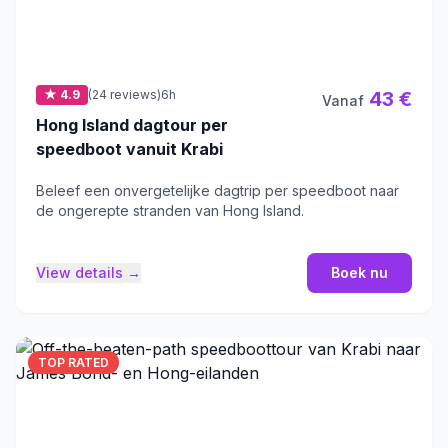
★ 4.9
(24 reviews)
6h
43 €
Vanaf
Hong Island dagtour per
speedboot vanuit Krabi
Beleef een onvergetelijke dagtrip per speedboot naar
de ongerepte stranden van Hong Island.
View details →
Boek nu
TOP RATED