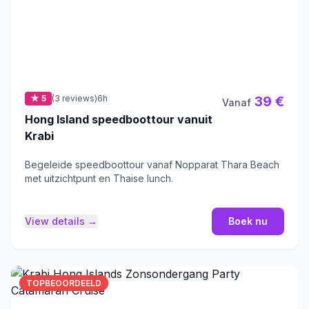
★ 5
(3 reviews)
6h
39 €
Vanaf
Hong Island speedboottour vanuit
Krabi
Begeleide speedboottour vanaf Nopparat Thara Beach
met uitzichtpunt en Thaise lunch.
View details →
Boek nu
TOPBEOORDEELD