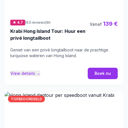
★ 4.7
(63 reviews)
6h
139 €
Vanaf
Krabi Hong Island Tour: Huur een
privé longtailboot
Geniet van een privé longtailboot naar de prachtige
turquoise wateren van Hong Island.
View details →
Boek nu
TOPBEOORDEELD