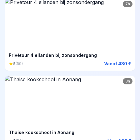
7h
Privétour 4 eilanden bij zonsondergang
Vanaf 430 €
5
(59)
3h
Thaise kookschool in Aonang