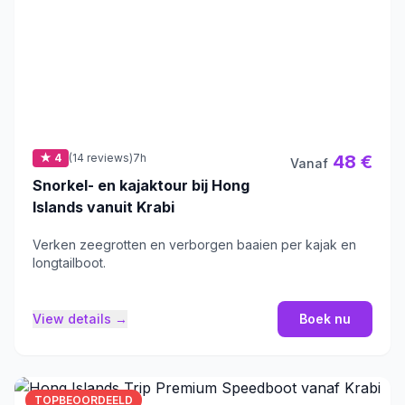
★ 4
(14 reviews)
7h
48 €
Vanaf
Snorkel- en kajaktour bij Hong
Islands vanuit Krabi
Verken zeegrotten en verborgen baaien per kajak en
longtailboot.
View details →
Boek nu
TOPBEOORDEELD