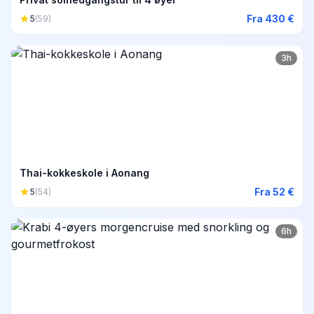
Fra 430 €
5
(59)
3h
Thai-kokkeskole i Aonang
Fra 52 €
5
(54)
6h