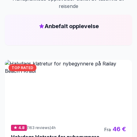
reisende
Anbefalt opplevelse
TOP RATED
★ 4.8
(163 reviews)
4h
46 €
Fra
Halvdags klatretur for nybegynnere