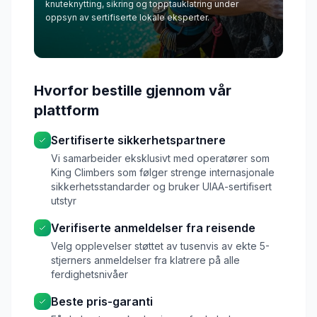
knuteknytting, sikring og topptauklatring under
oppsyn av sertifiserte lokale eksperter.
Hvorfor bestille gjennom vår
plattform
Sertifiserte sikkerhetspartnere
Vi samarbeider eksklusivt med operatører som
King Climbers som følger strenge internasjonale
sikkerhetsstandarder og bruker UIAA-sertifisert
utstyr
Verifiserte anmeldelser fra reisende
Velg opplevelser støttet av tusenvis av ekte 5-
stjerners anmeldelser fra klatrere på alle
ferdighetsnivåer
Beste pris-garanti