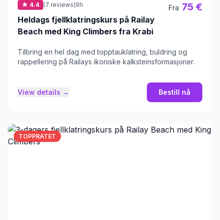
★ 4.4
(7 reviews)
9h
75 €
Fra
Heldags fjellklatringskurs på Railay
Beach med King Climbers fra Krabi
Tilbring en hel dag med topptauklatring, buldring og
rappellering på Railays ikoniske kalksteinsformasjoner.
View details →
Bestill nå
TOPPRATET