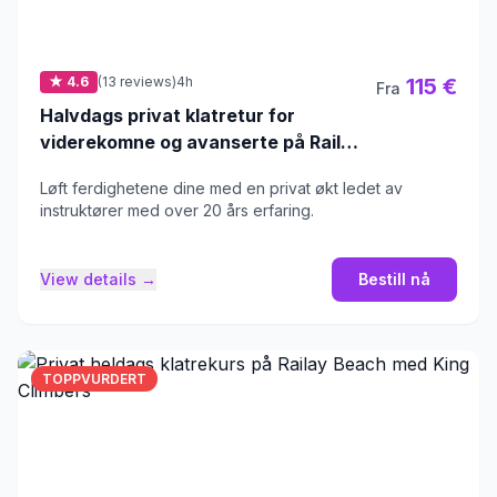
★ 4.6
(13 reviews)
4h
115 €
Fra
Halvdags privat klatretur for
viderekomne og avanserte på Railay
Beach
Løft ferdighetene dine med en privat økt ledet av
instruktører med over 20 års erfaring.
View details →
Bestill nå
TOPPVURDERT