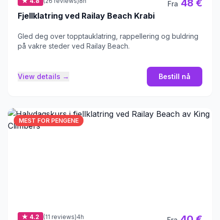
★ 4.8
(26 reviews)
8h
48 €
Fra
Fjellklatring ved Railay Beach Krabi
Gled deg over topptauklatring, rappellering og buldring
på vakre steder ved Railay Beach.
View details →
Bestill nå
MEST FOR PENGENE
★ 4.2
(11 reviews)
4h
40 €
Fra