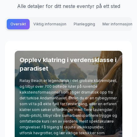
Alle detaljer for ditt neste eventyr på ett sted
Oversikt
Viktig informasjon
Planlegging
Mer informasjon
Opplev klatring i verdensklasse i
paradiset
Railay Beach er legendarisk i det globale klatremiljøet,
og tilbyr over 700 boltede ruter på ruvende
kalksteinsformasjoner som stiger dramatisk opp fra
det turkise Andamanhavet. Enten du er en nybegynner
som vil ta på ekte fjell for første gang, eller en erfaren
klatrer som søker utfordringer med flere taulengder
(multi-pitch), tilbyr våre samarbeidspartnere trygge og
omfattende kurs i en av verdens mest spektakulære
omgivelser. Få tilgang til skjulte utkikkspunkter,
utforsk havgrotter, og lær viktige teknikker som