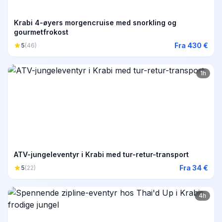
Krabi 4-øyers morgencruise med snorkling og
gourmetfrokost
Fra 430 €
5
(46)
1h
ATV-jungeleventyr i Krabi med tur-retur-transport
Fra 34 €
5
(22)
4h