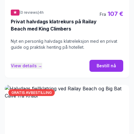
★
(0 reviews)
4h
107 €
Fra
Privat halvdags klatrekurs på Railay
Beach med King Climbers
Nyt en personlig halvdags klatreleksjon med en privat
guide og praktisk henting på hotellet.
View details →
Bestill nå
GRATIS AVBESTILLING