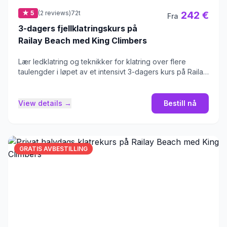
★ 5
(2 reviews)
72t
242 €
Fra
3-dagers fjellklatringskurs på
Railay Beach med King Climbers
Lær ledklatring og teknikker for klatring over flere
taulengder i løpet av et intensivt 3-dagers kurs på Railay
Beach.
View details →
Bestill nå
GRATIS AVBESTILLING