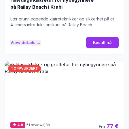
på Railay Beach i Krabi
Lær grunnleggende klatreteknikker og sikkerhet på et
4-timers introduksjonskurs på Railay Beach.
View details →
Bestill nå
TOPPVURDERT
★ 4.9
(51 reviews)
8h
77 €
Fra