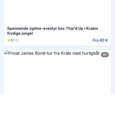
Spennende zipline-eventyr hos Thai'd Up i Krabis
frodige jungel
Fra 40 €
5
(20)
8h
Privat James Bond-tur fra Krabi med hurtigbåt
Fra 630 €
5
(15)