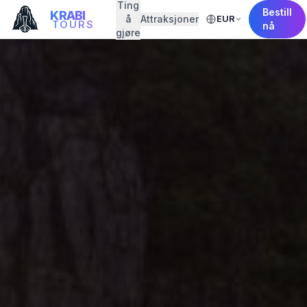
Ting
Bestill
KRABI
å
Attraksjoner
EUR
TOURS
nå
gjøre