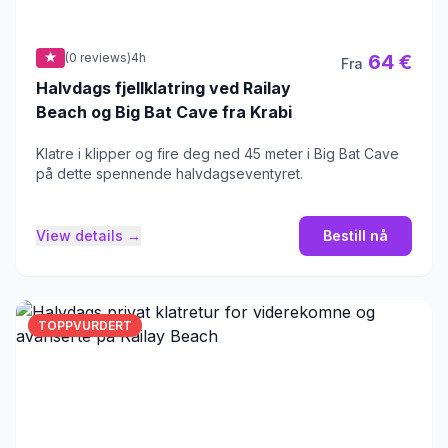
★
(0 reviews)
4h
64 €
Fra
Halvdags fjellklatring ved Railay
Beach og Big Bat Cave fra Krabi
Klatre i klipper og fire deg ned 45 meter i Big Bat Cave
på dette spennende halvdagseventyret.
View details →
Bestill nå
TOPPVURDERT