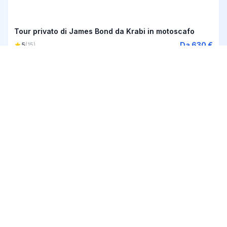
Tour privato di James Bond da Krabi in motoscafo
Da 630 €
5
(15)
4h
Avventura in kayak "Early Bird" ad AO Thalane
Da 57 €
5
(11)