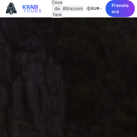
Cose
Prenota
KRABI
da
Attrazioni
EUR
TOURS
ora
fare