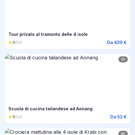
Tour privato al tramonto delle 4 isole
Da 430 €
5
(59)
3h
Scuola di cucina tailandese ad Aonang
Da 52 €
5
(54)
6h