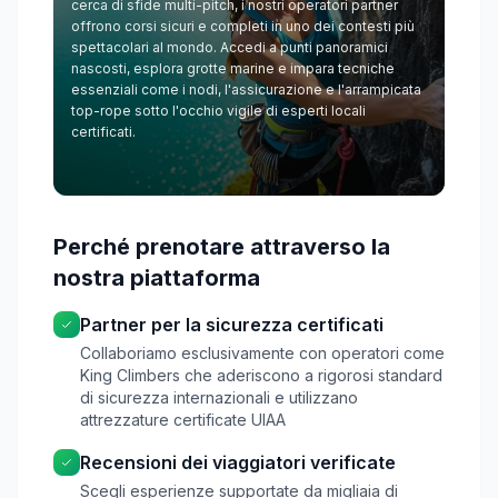
cerca di sfide multi-pitch, i nostri operatori partner
offrono corsi sicuri e completi in uno dei contesti più
spettacolari al mondo. Accedi a punti panoramici
nascosti, esplora grotte marine e impara tecniche
essenziali come i nodi, l'assicurazione e l'arrampicata
top-rope sotto l'occhio vigile di esperti locali
certificati.
Perché prenotare attraverso la
nostra piattaforma
Partner per la sicurezza certificati
Collaboriamo esclusivamente con operatori come
King Climbers che aderiscono a rigorosi standard
di sicurezza internazionali e utilizzano
attrezzature certificate UIAA
Recensioni dei viaggiatori verificate
Scegli esperienze supportate da migliaia di