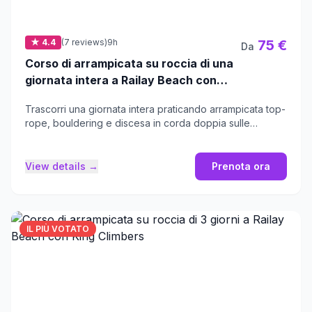
★ 4.4
(7 reviews)
9h
75 €
Da
Corso di arrampicata su roccia di una
giornata intera a Railay Beach con
King Climbers da Krabi
Trascorri una giornata intera praticando arrampicata top-
rope, bouldering e discesa in corda doppia sulle
iconiche formazioni carsiche di Railay.
View details →
Prenota ora
IL PIÙ VOTATO