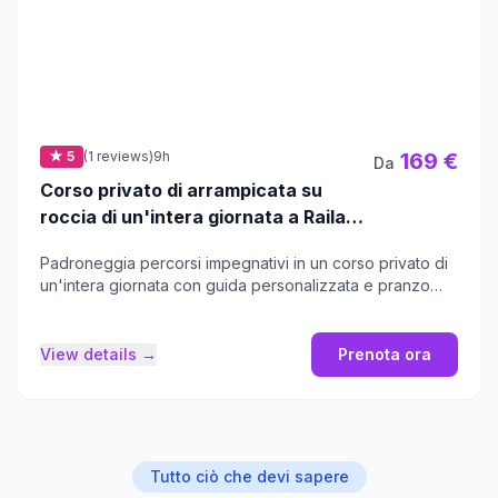
★ 5
(1 reviews)
9h
169 €
Da
Corso privato di arrampicata su
roccia di un'intera giornata a Railay
Beach di King Climbers
Padroneggia percorsi impegnativi in un corso privato di
un'intera giornata con guida personalizzata e pranzo
incluso.
View details →
Prenota ora
Tutto ciò che devi sapere