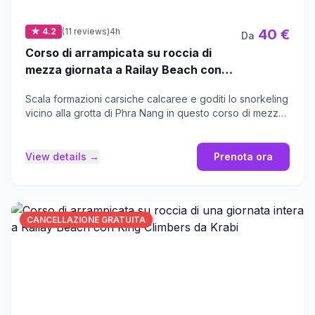
★ 4.2
(11 reviews)
4h
40 €
Da
Corso di arrampicata su roccia di
mezza giornata a Railay Beach con
King Climbers
Scala formazioni carsiche calcaree e goditi lo snorkeling
vicino alla grotta di Phra Nang in questo corso di mezza
giornata a Railay.
View details →
Prenota ora
CANCELLAZIONE GRATUITA