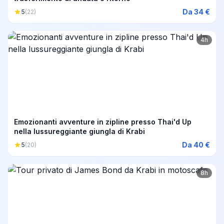
Da 34 €
5
(22)
4h
Emozionanti avventure in zipline presso Thai'd Up
nella lussureggiante giungla di Krabi
Da 40 €
5
(20)
8h