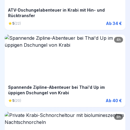
ATV-Dschungelabenteuer in Krabi mit Hin- und
Rücktransfer
Ab 34 €
5
(22)
4h
Spannende Zipline-Abenteuer bei Thai'd Up im
üppigen Dschungel von Krabi
Ab 40 €
5
(20)
8h