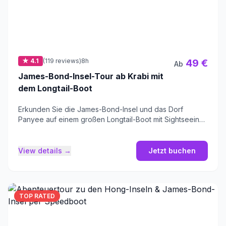
★ 4.1
(119 reviews)
8h
49 €
Ab
James-Bond-Insel-Tour ab Krabi mit
dem Longtail-Boot
Erkunden Sie die James-Bond-Insel und das Dorf
Panyee auf einem großen Longtail-Boot mit Sightseeing
und Kanu-Abenteuern.
View details →
Jetzt buchen
TOP RATED