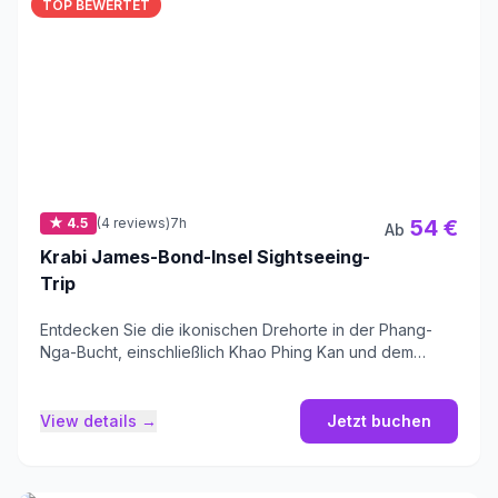
TOP BEWERTET
★ 4.5
(4 reviews)
7h
54 €
Ab
Krabi James-Bond-Insel Sightseeing-
Trip
Entdecken Sie die ikonischen Drehorte in der Phang-
Nga-Bucht, einschließlich Khao Phing Kan und dem
berühmten Ko Ta Pu.
View details →
Jetzt buchen