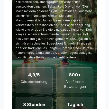
Kalksteinfelsen, smaragdgrünem Wasser und
versteckten Lagunen. Bekannt als Drehort von 'Der
Mann mit dem goldenen Colt', bietet diese Tour mehr
als nur Film-Nostalgie. Gleiten Sie durch
Mangrovenwälder, fahren Sie mit dem Kajak in
versteckte Meereshöhlen bei Koh Panak oder Hong
Island und erleben Sie die einzigartige Kultur von Koh
Panyee, einem schwimmenden muslimischen Dorf,
das vollständig auf Stelzen gebaut wurde. Egal, ob Sie
sich für ein schnelles Speedboot für mehr Strandzeit
oder ein traditionelles Longtail-Boot für eine kulturelle
Panoramaroute entscheiden, dieser Tagesausflug ist
das ultimative thailändische Inselabenteuer.
4,9/5
800+
Gästebewertung
Verifizierte
Bewertungen
8 Stunden
Täglich