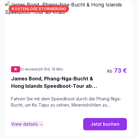
KOSTENLOSE STORNIERUNG
★
(0 reviews)
9 Std. 15 Min.
73 €
Ab
James Bond, Phang-Nga-Bucht &
Hong Islands Speedboot-Tour ab
Krabi
Fahren Sie mit dem Speedboot durch die Phang-Nga-
Bucht, um Ko Tapu zu sehen, Meereshöhlen zu
erkunden und ein Buffet auf Koh Panyee zu genießen.
View details →
Jetzt buchen