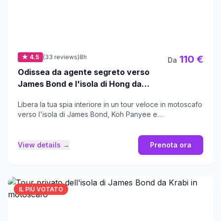
★ 4.5
(33 reviews)
8h
110 €
Da
Odissea da agente segreto verso
James Bond e l'isola di Hong da
Krabi
Libera la tua spia interiore in un tour veloce in motoscafo
verso l'isola di James Bond, Koh Panyee e
l'incontaminata isola di Hong.
View details →
Prenota ora
IL PIÙ VOTATO