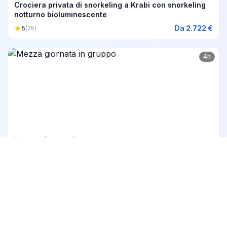
Crociera privata di snorkeling a Krabi con snorkeling
notturno bioluminescente
Da 2.722 €
5
(25)
4h
Mezza giornata in gruppo
Da 54 €
5
(12)
4h