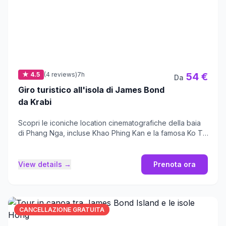
★ 4.5
(4 reviews)
7h
54 €
Da
Giro turistico all'isola di James Bond
da Krabi
Scopri le iconiche location cinematografiche della baia
di Phang Nga, incluse Khao Phing Kan e la famosa Ko Ta
Pu.
View details →
Prenota ora
CANCELLAZIONE GRATUITA