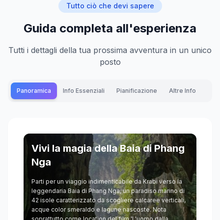
Tutto ciò che devi sapere
Guida completa all'esperienza
Tutti i dettagli della tua prossima avventura in un unico
posto
Panoramica
Info Essenziali
Pianificazione
Altre Info
Vivi la magia della Baia di Phang
Nga
Parti per un viaggio indimenticabile da Krabi verso la
leggendaria Baia di Phang Nga, un paradiso marino di
42 isole caratterizzato da scogliere calcaree verticali,
acque color smeraldo e lagune nascoste. Nota
soprattutto come location del film 'L'uomo dalla