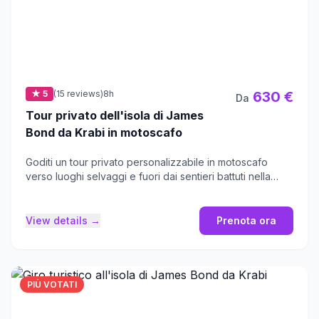
★ 5
(15 reviews)
8h
630 €
Da
Tour privato dell'isola di James
Bond da Krabi in motoscafo
Goditi un tour privato personalizzabile in motoscafo
verso luoghi selvaggi e fuori dai sentieri battuti nella
pittoresca baia di Phang Nga.
View details →
Prenota ora
PIÙ VOTATI