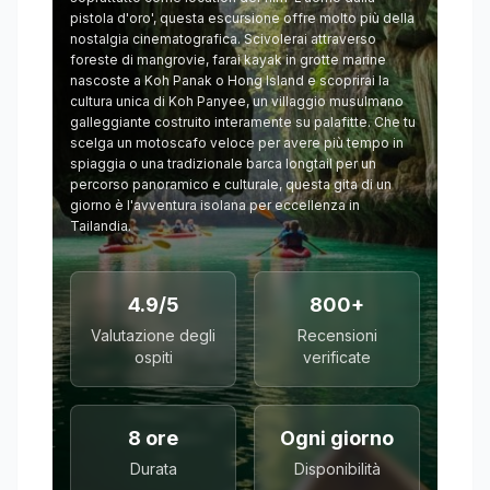
pistola d'oro', questa escursione offre molto più della
nostalgia cinematografica. Scivolerai attraverso
foreste di mangrovie, farai kayak in grotte marine
nascoste a Koh Panak o Hong Island e scoprirai la
cultura unica di Koh Panyee, un villaggio musulmano
galleggiante costruito interamente su palafitte. Che tu
scelga un motoscafo veloce per avere più tempo in
spiaggia o una tradizionale barca longtail per un
percorso panoramico e culturale, questa gita di un
giorno è l'avventura isolana per eccellenza in
Tailandia.
4.9/5
800+
Valutazione degli
Recensioni
ospiti
verificate
8 ore
Ogni giorno
Durata
Disponibilità