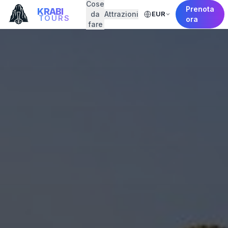
Cose
Prenota
KRABI
da
Attrazioni
EUR
TOURS
ora
fare