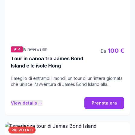
★ 4
(8 reviews)
6h
100 €
Da
Tour in canoa tra James Bond
Island e le isole Hong
Il meglio di entrambi i mondi: un tour di un'intera giornata
che unisce l'avventura di James Bond Island alla
tranquillità di Hong Island.
View details →
Prenota ora
PIÙ VOTATI