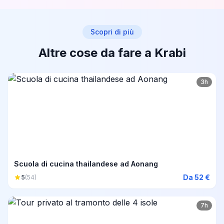
Scopri di più
Altre cose da fare a Krabi
3h
Scuola di cucina thailandese ad Aonang
Da 52 €
5
(54)
7h