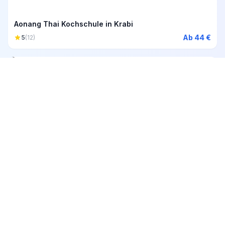
Aonang Thai Kochschule in Krabi
Ab 44 €
5
(12)
4h
Frühaufsteher-Kajak-Abenteuer in Ao Thalane
Ab 57 €
5
(11)
Mehr entdecken