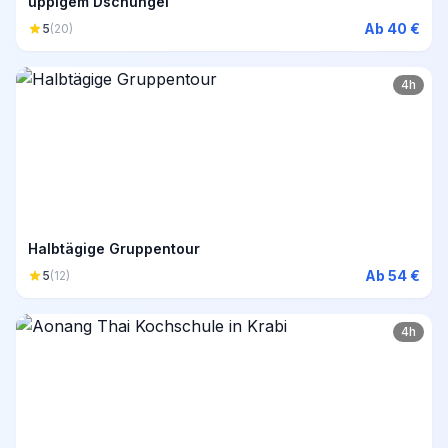
üppigem Dschungel
Ab 40 €
5
(20)
4h
Halbtägige Gruppentour
Ab 54 €
5
(12)
4h