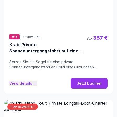
★ 5
(2 reviews)
6h
387 €
Ab
Krabi Private
Sonnenuntergangsfahrt auf einem
luxuriösen großen Boot
Setzen Sie die Segel für eine private
Sonnenuntergangsfahrt an Bord eines luxuriösen
Holzbootes und besuchen Sie die 4 Inseln von Krabi.
View details →
Jetzt buchen
TOP BEWERTET