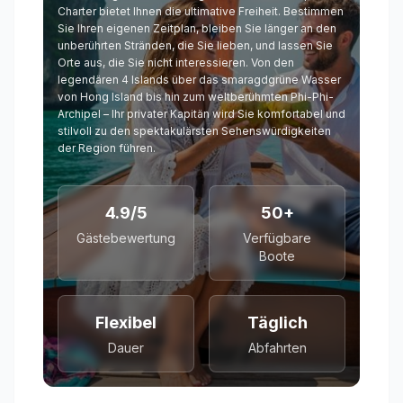
Charter bietet Ihnen die ultimative Freiheit. Bestimmen
Sie Ihren eigenen Zeitplan, bleiben Sie länger an den
unberührten Stränden, die Sie lieben, und lassen Sie
Orte aus, die Sie nicht interessieren. Von den
legendären 4 Islands über das smaragdgrüne Wasser
von Hong Island bis hin zum weltberühmten Phi-Phi-
Archipel – Ihr privater Kapitän wird Sie komfortabel und
stilvoll zu den spektakulärsten Sehenswürdigkeiten
der Region führen.
4.9/5
50+
Gästebewertung
Verfügbare
Boote
Flexibel
Täglich
Dauer
Abfahrten