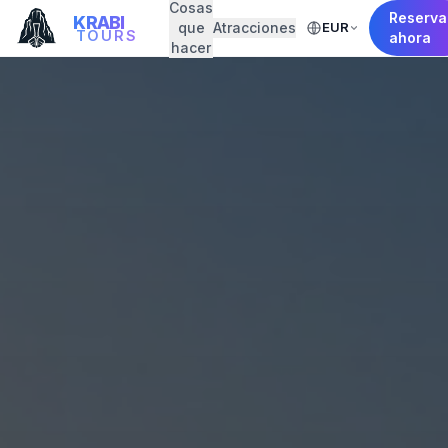
Cosas
Reserva
KRABI
que
Atracciones
EUR
TOURS
ahora
hacer