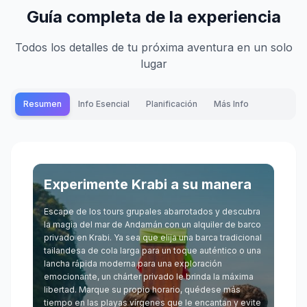
Guía completa de la experiencia
Todos los detalles de tu próxima aventura en un solo
lugar
Resumen
Info Esencial
Planificación
Más Info
Experimente Krabi a su manera
Escape de los tours grupales abarrotados y descubra
la magia del mar de Andamán con un alquiler de barco
privado en Krabi. Ya sea que elija una barca tradicional
tailandesa de cola larga para un toque auténtico o una
lancha rápida moderna para una exploración
emocionante, un chárter privado le brinda la máxima
libertad. Marque su propio horario, quédese más
tiempo en las playas vírgenes que le encantan y evite